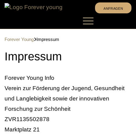
ANFRAGEN
Stammzellen Wirkung
Wo erfahre ich mehr?
Forever Young

Impressum
Veranstaltungen
Erfahrungsbericht hochladen
Sprache

Deutsch
Impressum
Mitgliederlogin
English
Español
Magyar
ANFRAGEN
Forever Young Info
Verein zur Förderung der Jugend, Gesundheit
und Langlebigkeit sowie der innovativen
Forschung zur Schönheit
ZVR1135502878
Marktplatz 21